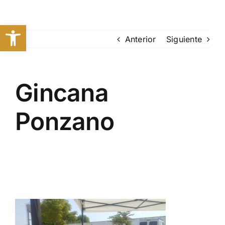
Saltar
al
Abrir barra de herramientas
contenido
Anterior
Siguiente
Gincana
Ponzano