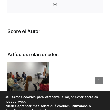
Correo
electrónico
Sobre el Autor:
Artículos relacionados
VISITA
e
A
DESAROLL
LA
LAS
FACTORI
HABILIDAD
MAGICA
SOCIALES
Aviso legal
Política de cookies
Utilizamos cookies para ofrecerte la mejor experiencia en
CIVI-
nuestra web.
Política de privacidad
CIVIAC
Puedes aprender más sobre qué cookies utilizamos o