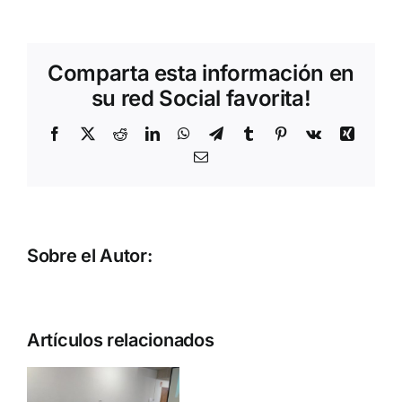
LAS
HABILIDADES
SOCIALES
Comparta esta información en
su red Social favorita!
Facebook
X
Reddit
LinkedIn
WhatsApp
Telegram
Tumblr
Pinterest
Vk
Xing
Correo
electrónico
Sobre el Autor:
Artículos relacionados
VISITA
e