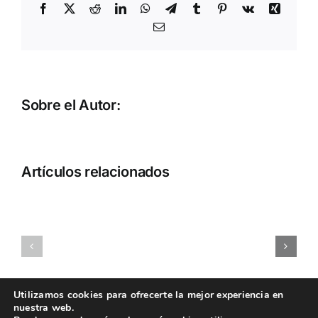
Facebook
X
Reddit
LinkedIn
WhatsApp
Telegram
Tumblr
Pinterest
Vk
Xing
Correo
electrónico
Sobre el Autor:
Artículos relacionados
Visita
centro
de
Ruta
desarrollo
enfermer
infantojuvenil
Aviso legal
Política de cookies
Utilizamos cookies para ofrecerte la mejor experiencia en
CON
nuestra web.
Política de privacidad