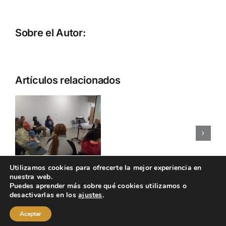
Sobre el Autor:
Artículos relacionados
VISITA
e
A
DESAROLL
LA
LAS
FACTORI
HABILIDAD
MAGICA
SOCIALES
Aviso legal
Política de cookies
Utilizamos cookies para ofrecerte la mejor experiencia en
CIVI-
nuestra web.
Política de privacidad
CIVIAC
Puedes aprender más sobre qué cookies utilizamos o
desactivarlas en los
ajustes
.
Aceptar
Programa organizado por el Instituto Aragonés de Empleo y financiado por el