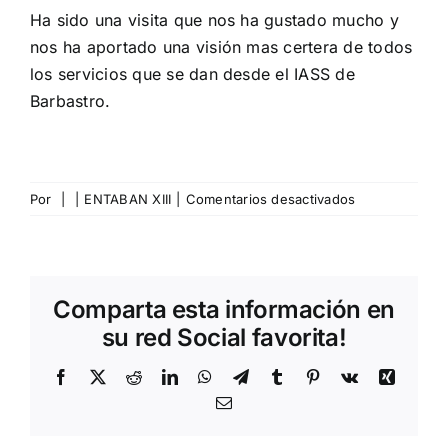
Ha sido una visita que nos ha gustado mucho y
nos ha aportado una visión mas certera de todos
los servicios que se dan desde el IASS de
Barbastro.
en
Por
|
|
ENTABAN XIII
|
Comentarios desactivados
Visita
al
hogar
de
Comparta esta información en
los
pensionistas
su red Social favorita!
Facebook
X
Reddit
LinkedIn
WhatsApp
Telegram
Tumblr
Pinterest
Vk
Xing
Correo
electrónico