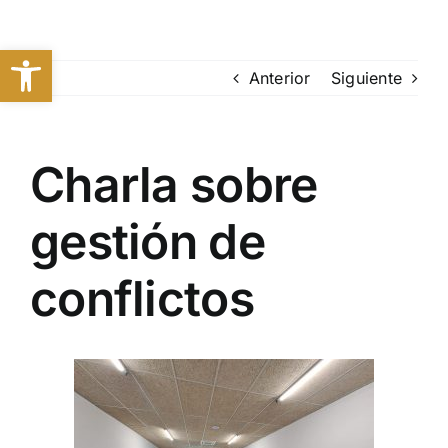
Saltar
al
Abrir barra de herramientas
contenido
Anterior
Siguiente
Charla sobre
gestión de
conflictos