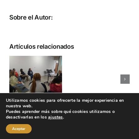
Sobre el Autor:
Artículos relacionados
VISITA
e
A
DESAROLL
LA
LAS
FACTORI
HABILIDAD
MAGICA
SOCIALES
Aviso legal
Política de cookies
Utilizamos cookies para ofrecerte la mejor experiencia en
CIVI-
nuestra web.
Política de privacidad
CIVIAC
Puedes aprender más sobre qué cookies utilizamos o
desactivarlas en los
ajustes
.
Aceptar
Programa organizado por el Instituto Aragonés de Empleo y financiado por el
Ministerio de Trabajo y Economía Social.