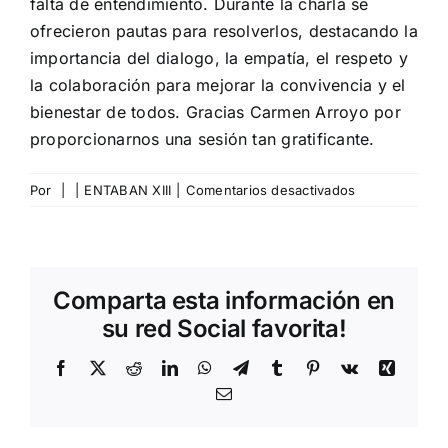
falta de entendimiento. Durante la charla se
ofrecieron pautas para resolverlos, destacando la
importancia del dialogo, la empatía, el respeto y
la colaboración para mejorar la convivencia y el
bienestar de todos. Gracias Carmen Arroyo por
proporcionarnos una sesión tan gratificante.
en
Por
|
|
ENTABAN XIII
|
Comentarios desactivados
Charla
sobre
gestión
de
Comparta esta información en
conflictos
su red Social favorita!
Facebook
X
Reddit
LinkedIn
WhatsApp
Telegram
Tumblr
Pinterest
Vk
Xing
Correo
electrónico