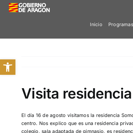
Saltar
al
contenido
Inicio
Programas
Abrir barra de herramientas
Visita residenc
El día 16 de agosto visitamos la residencia So
centro. Nos explico que es una residencia priva
colegio, sala adaptada de gimnasio, es residenc