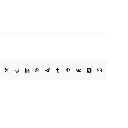
Facebook
X
Reddit
LinkedIn
WhatsApp
Telegram
Tumblr
Pinterest
Vk
Xing
Correo
electrónico