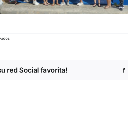
en
vados
Visita
residencia
Somontano
 red Social favorita!