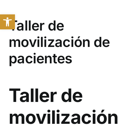
Saltar
al
Abrir barra de herramientas
contenido
Taller de
movilización de
pacientes
Taller de
movilización