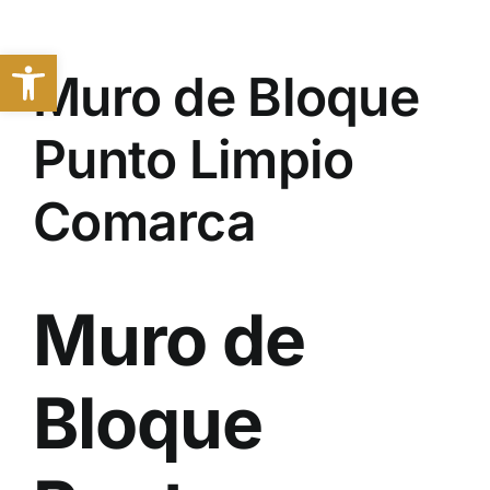
Saltar
al
Abrir barra de herramientas
contenido
Muro de Bloque
Punto Limpio
Comarca
Muro de
Bloque