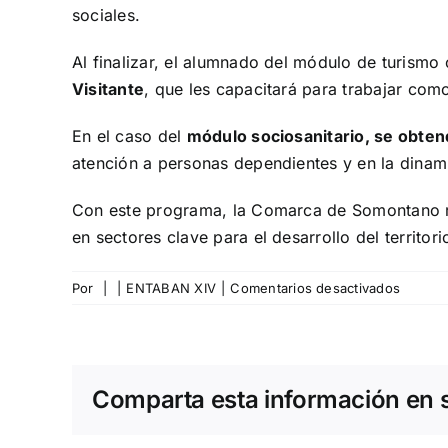
sociales.
Al finalizar, el alumnado del módulo de turismo
Visitante
, que les capacitará para trabajar como
En el caso del
módulo sociosanitario, se obtend
atención a personas dependientes y en la dinamiz
Con este programa, la Comarca de Somontano re
en sectores clave para el desarrollo del territori
en
Por
|
|
ENTABAN XIV
|
Comentarios desactivados
Formac
y
empleo
para
Comparta esta información en su
crecer:
comien
Entabá