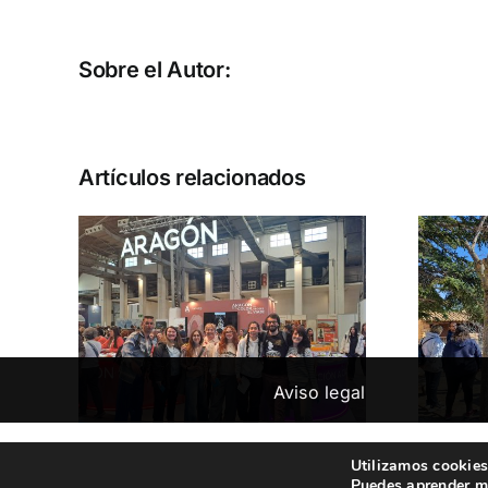
XIV
Sobre el Autor:
Artículos relacionados
iva.
lón
Visita formativa en
de
Alquézar
Aviso legal
Utilizamos cookies
Puedes aprender má