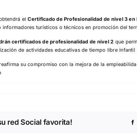
 obtendrá el
Certificado de Profesionalidad de nivel 3 en
 informadores turísticos o técnicos en promoción del terri
rán certificados de profesionalidad de nivel 2
que permi
ación de actividades educativas de tiempo libre infantil y
afirma su compromiso con la mejora de la empleabilidad 
o
ión
 red Social favorita!
za
n