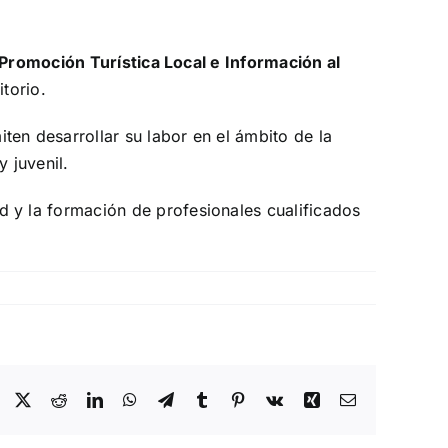
 Promoción Turística Local e Información al
torio.
ten desarrollar su labor en el ámbito de la
 juvenil.
y la formación de profesionales cualificados
Facebook
X
Reddit
LinkedIn
WhatsApp
Telegram
Tumblr
Pinterest
Vk
Xing
Correo
electrónico